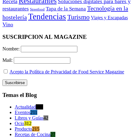
Restaurantes
Receta
Soluciones digitales para bares y
Tecnología en la
restaurantes
Tapa de la Semana
Streetfood
Tendencias
Turismo
hostelería
Viajes y Escapadas
Vino
SUSCRIPCION AL MAGAZINE
Nombre:
Mail:
Acepto la Política de Privacidad de Food Service Magazine
Temas el Blog
Actualidad
470
Eventos
211
Libros y Guías
42
Ocio
312
Producto
215
Recetas de Cocina
27