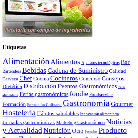
Etiquetas
Alimentación
Alimentos
Bar
Aparatos tecnológicos
Bebidas
Cadena de Suministro
Calidad
Bartenders
Cocineros
Chef
Consejos
Cocina
Concurso
Cerveza
Distribución
Eventos Gastronómicos
Dietética
Feria
foodie
Ferias gastronómicas
Foodservice
alimentaria
Gastronomía
Gourmet
Formación
Formación Culinaria
Hostelería
Hábitos saludables
Innovación alimentaria
Noticias
Jornadas gastronómicas
Marketing Gastronómico
y Actualidad
Producto
Nutrición
Ocio
Pescados