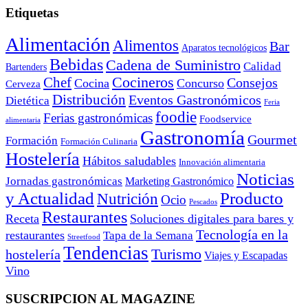
Etiquetas
Alimentación
Alimentos
Bar
Aparatos tecnológicos
Bebidas
Cadena de Suministro
Calidad
Bartenders
Cocineros
Chef
Consejos
Cocina
Concurso
Cerveza
Distribución
Eventos Gastronómicos
Dietética
Feria
foodie
Ferias gastronómicas
Foodservice
alimentaria
Gastronomía
Gourmet
Formación
Formación Culinaria
Hostelería
Hábitos saludables
Innovación alimentaria
Noticias
Jornadas gastronómicas
Marketing Gastronómico
y Actualidad
Producto
Nutrición
Ocio
Pescados
Restaurantes
Receta
Soluciones digitales para bares y
Tecnología en la
restaurantes
Tapa de la Semana
Streetfood
Tendencias
Turismo
hostelería
Viajes y Escapadas
Vino
SUSCRIPCION AL MAGAZINE