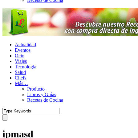
Recetas de Cocina
Actualidad
Eventos
Ocio
Viajes
Tecnología
Salud
Chefs
Más…
Producto
Libros y Guías
Recetas de Cocina
ipmasd