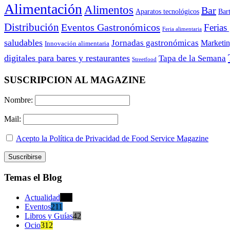
Alimentación
Alimentos
Bar
Aparatos tecnológicos
Bar
Distribución
Eventos Gastronómicos
Ferias
Feria alimentaria
saludables
Jornadas gastronómicas
Marketi
Innovación alimentaria
digitales para bares y restaurantes
Tapa de la Semana
Streetfood
SUSCRIPCION AL MAGAZINE
Nombre:
Mail:
Acepto la Política de Privacidad de Food Service Magazine
Temas el Blog
Actualidad
470
Eventos
211
Libros y Guías
42
Ocio
312