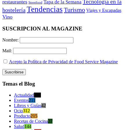
Tecnología en la
restaurantes
Tapa de la Semana
Streetfood
Tendencias
Turismo
hostelería
Viajes y Escapadas
Vino
SUSCRIPCION AL MAGAZINE
Nombre:
Mail:
Acepto la Política de Privacidad de Food Service Magazine
Temas el Blog
Actualidad
470
Eventos
211
Libros y Guías
42
Ocio
312
Producto
215
Recetas de Cocina
27
Salud
144