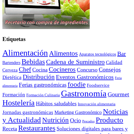
Etiquetas
Alimentación
Alimentos
Bar
Aparatos tecnológicos
Bebidas
Cadena de Suministro
Calidad
Bartenders
Cocineros
Chef
Consejos
Cocina
Concurso
Cerveza
Distribución
Eventos Gastronómicos
Dietética
Feria
foodie
Ferias gastronómicas
Foodservice
alimentaria
Gastronomía
Gourmet
Formación
Formación Culinaria
Hostelería
Hábitos saludables
Innovación alimentaria
Noticias
Jornadas gastronómicas
Marketing Gastronómico
y Actualidad
Producto
Nutrición
Ocio
Pescados
Restaurantes
Receta
Soluciones digitales para bares y