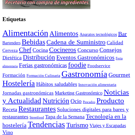
Etiquetas
Alimentación
Alimentos
Bar
Aparatos tecnológicos
Bebidas
Cadena de Suministro
Calidad
Bartenders
Cocineros
Chef
Consejos
Cocina
Concurso
Cerveza
Distribución
Eventos Gastronómicos
Dietética
Feria
foodie
Ferias gastronómicas
Foodservice
alimentaria
Gastronomía
Gourmet
Formación
Formación Culinaria
Hostelería
Hábitos saludables
Innovación alimentaria
Noticias
Jornadas gastronómicas
Marketing Gastronómico
y Actualidad
Producto
Nutrición
Ocio
Pescados
Restaurantes
Receta
Soluciones digitales para bares y
Tecnología en la
restaurantes
Tapa de la Semana
Streetfood
Tendencias
Turismo
hostelería
Viajes y Escapadas
Vino