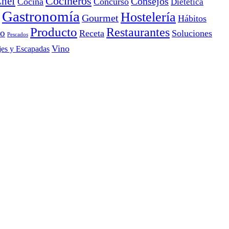
Cocineros
hef
Consejos
Cocina
Concurso
Dietética
Gastronomía
Hostelería
Gourmet
Hábitos
Producto
Restaurantes
io
Receta
Soluciones
Pescados
Vino
jes y Escapadas