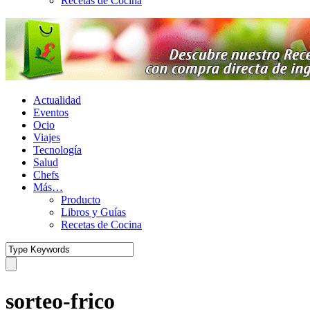
Recetas de Cocina
Actualidad
Eventos
Ocio
Viajes
Tecnología
Salud
Chefs
Más…
Producto
Libros y Guías
Recetas de Cocina
sorteo-frico