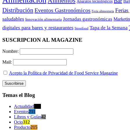
Alimentos
Bar
Aparatos tecnológicos
Bar
Distribución
Eventos Gastronómicos
Ferias
Feria alimentaria
saludables
Jornadas gastronómicas
Marketi
Innovación alimentaria
digitales para bares y restaurantes
Tapa de la Semana
Streetfood
SUSCRIPCION AL MAGAZINE
Nombre:
Mail:
Acepto la Política de Privacidad de Food Service Magazine
Temas el Blog
Actualidad
470
Eventos
211
Libros y Guías
42
Ocio
312
Producto
215