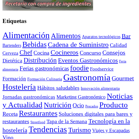
Etiquetas
Alimentación
Alimentos
Bar
Aparatos tecnológicos
Bebidas
Cadena de Suministro
Calidad
Bartenders
Cocineros
Chef
Consejos
Cocina
Concurso
Cerveza
Distribución
Eventos Gastronómicos
Dietética
Feria
foodie
Ferias gastronómicas
Foodservice
alimentaria
Gastronomía
Gourmet
Formación
Formación Culinaria
Hostelería
Hábitos saludables
Innovación alimentaria
Noticias
Jornadas gastronómicas
Marketing Gastronómico
y Actualidad
Producto
Nutrición
Ocio
Pescados
Restaurantes
Receta
Soluciones digitales para bares y
Tecnología en la
restaurantes
Tapa de la Semana
Streetfood
Tendencias
Turismo
hostelería
Viajes y Escapadas
Vino