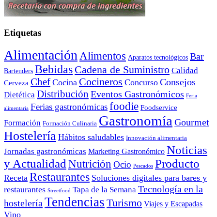
Etiquetas
Alimentación
Alimentos
Bar
Aparatos tecnológicos
Bebidas
Cadena de Suministro
Calidad
Bartenders
Cocineros
Chef
Consejos
Cocina
Concurso
Cerveza
Distribución
Eventos Gastronómicos
Dietética
Feria
foodie
Ferias gastronómicas
Foodservice
alimentaria
Gastronomía
Gourmet
Formación
Formación Culinaria
Hostelería
Hábitos saludables
Innovación alimentaria
Noticias
Jornadas gastronómicas
Marketing Gastronómico
y Actualidad
Producto
Nutrición
Ocio
Pescados
Restaurantes
Receta
Soluciones digitales para bares y
Tecnología en la
restaurantes
Tapa de la Semana
Streetfood
Tendencias
Turismo
hostelería
Viajes y Escapadas
Vino