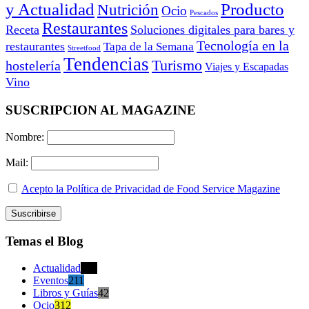
y Actualidad
Producto
Nutrición
Ocio
Pescados
Restaurantes
Receta
Soluciones digitales para bares y
Tecnología en la
restaurantes
Tapa de la Semana
Streetfood
Tendencias
Turismo
hostelería
Viajes y Escapadas
Vino
SUSCRIPCION AL MAGAZINE
Nombre:
Mail:
Acepto la Política de Privacidad de Food Service Magazine
Temas el Blog
Actualidad
470
Eventos
211
Libros y Guías
42
Ocio
312