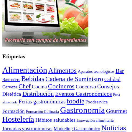
Etiquetas
Alimentación
Alimentos
Bar
Aparatos tecnológicos
Bebidas
Cadena de Suministro
Calidad
Bartenders
Cocineros
Chef
Consejos
Cocina
Concurso
Cerveza
Distribución
Eventos Gastronómicos
Dietética
Feria
foodie
Ferias gastronómicas
Foodservice
alimentaria
Gastronomía
Gourmet
Formación
Formación Culinaria
Hostelería
Hábitos saludables
Innovación alimentaria
Noticias
Jornadas gastronómicas
Marketing Gastronómico