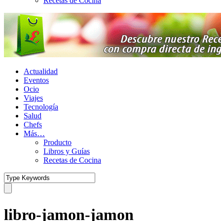
Recetas de Cocina
Actualidad
Eventos
Ocio
Viajes
Tecnología
Salud
Chefs
Más…
Producto
Libros y Guías
Recetas de Cocina
libro-jamon-jamon