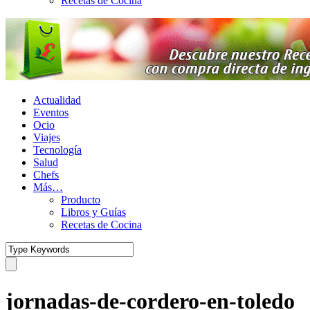
Recetas de Cocina
Actualidad
Eventos
Ocio
Viajes
Tecnología
Salud
Chefs
Más…
Producto
Libros y Guías
Recetas de Cocina
jornadas-de-cordero-en-toledo