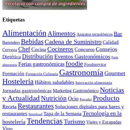
Etiquetas
Alimentación
Alimentos
Bar
Aparatos tecnológicos
Bebidas
Cadena de Suministro
Calidad
Bartenders
Cocineros
Chef
Consejos
Cocina
Concurso
Cerveza
Distribución
Eventos Gastronómicos
Dietética
Feria
foodie
Ferias gastronómicas
Foodservice
alimentaria
Gastronomía
Gourmet
Formación
Formación Culinaria
Hostelería
Hábitos saludables
Innovación alimentaria
Noticias
Jornadas gastronómicas
Marketing Gastronómico
y Actualidad
Producto
Nutrición
Ocio
Pescados
Restaurantes
Receta
Soluciones digitales para bares y
Tecnología en la
restaurantes
Tapa de la Semana
Streetfood
Tendencias
Turismo
hostelería
Viajes y Escapadas
Vino