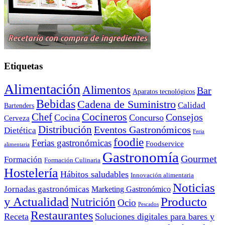
Etiquetas
Alimentación
Alimentos
Bar
Aparatos tecnológicos
Bebidas
Cadena de Suministro
Calidad
Bartenders
Cocineros
Chef
Consejos
Cocina
Concurso
Cerveza
Distribución
Eventos Gastronómicos
Dietética
Feria
foodie
Ferias gastronómicas
Foodservice
alimentaria
Gastronomía
Gourmet
Formación
Formación Culinaria
Hostelería
Hábitos saludables
Innovación alimentaria
Noticias
Jornadas gastronómicas
Marketing Gastronómico
y Actualidad
Producto
Nutrición
Ocio
Pescados
Restaurantes
Receta
Soluciones digitales para bares y