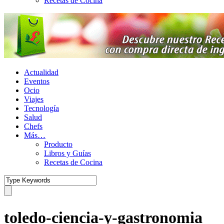
Recetas de Cocina
Actualidad
Eventos
Ocio
Viajes
Tecnología
Salud
Chefs
Más…
Producto
Libros y Guías
Recetas de Cocina
toledo-ciencia-y-gastronomia