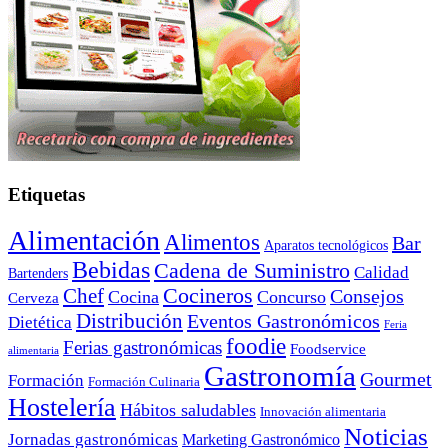
Etiquetas
Alimentación
Alimentos
Bar
Aparatos tecnológicos
Bebidas
Cadena de Suministro
Calidad
Bartenders
Cocineros
Chef
Consejos
Cocina
Concurso
Cerveza
Distribución
Eventos Gastronómicos
Dietética
Feria
foodie
Ferias gastronómicas
Foodservice
alimentaria
Gastronomía
Gourmet
Formación
Formación Culinaria
Hostelería
Hábitos saludables
Innovación alimentaria
Noticias
Jornadas gastronómicas
Marketing Gastronómico