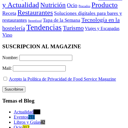
y Actualidad
Producto
Nutrición
Ocio
Pescados
Restaurantes
Receta
Soluciones digitales para bares y
Tecnología en la
restaurantes
Tapa de la Semana
Streetfood
Tendencias
Turismo
hostelería
Viajes y Escapadas
Vino
SUSCRIPCION AL MAGAZINE
Nombre:
Mail:
Acepto la Política de Privacidad de Food Service Magazine
Temas el Blog
Actualidad
470
Eventos
211
Libros y Guías
42
Ocio
312