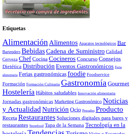
Etiquetas
Alimentación
Alimentos
Bar
Aparatos tecnológicos
Bebidas
Cadena de Suministro
Calidad
Bartenders
Cocineros
Chef
Consejos
Cocina
Concurso
Cerveza
Distribución
Eventos Gastronómicos
Dietética
Feria
foodie
Ferias gastronómicas
Foodservice
alimentaria
Gastronomía
Gourmet
Formación
Formación Culinaria
Hostelería
Hábitos saludables
Innovación alimentaria
Noticias
Jornadas gastronómicas
Marketing Gastronómico
y Actualidad
Producto
Nutrición
Ocio
Pescados
Restaurantes
Receta
Soluciones digitales para bares y
Tecnología en la
restaurantes
Tapa de la Semana
Streetfood
Tendencias
Turismo
hostelería
Viajes y Escapadas