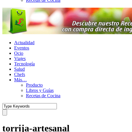
Recetas de Cocina
Actualidad
Eventos
Ocio
Viajes
Tecnología
Salud
Chefs
Más…
Producto
Libros y Guías
Recetas de Cocina
torrija-artesanal