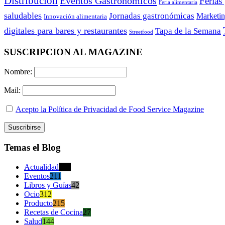
Distribución
Eventos Gastronómicos
Ferias
Feria alimentaria
saludables
Jornadas gastronómicas
Marketi
Innovación alimentaria
digitales para bares y restaurantes
Tapa de la Semana
Streetfood
SUSCRIPCION AL MAGAZINE
Nombre:
Mail:
Acepto la Política de Privacidad de Food Service Magazine
Temas el Blog
Actualidad
470
Eventos
211
Libros y Guías
42
Ocio
312
Producto
215
Recetas de Cocina
27
Salud
144