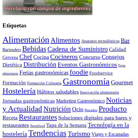
Etiquetas
Alimentación
Alimentos
Bar
Aparatos tecnológicos
Bebidas
Cadena de Suministro
Calidad
Bartenders
Cocineros
Chef
Consejos
Cocina
Concurso
Cerveza
Distribución
Eventos Gastronómicos
Dietética
Feria
foodie
Ferias gastronómicas
Foodservice
alimentaria
Gastronomía
Gourmet
Formación
Formación Culinaria
Hostelería
Hábitos saludables
Innovación alimentaria
Noticias
Jornadas gastronómicas
Marketing Gastronómico
y Actualidad
Producto
Nutrición
Ocio
Pescados
Restaurantes
Receta
Soluciones digitales para bares y
Tecnología en la
restaurantes
Tapa de la Semana
Streetfood
Tendencias
Turismo
hostelería
Viajes y Escapadas