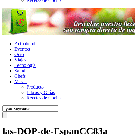
Recetas de Cocina
Actualidad
Eventos
Ocio
Viajes
Tecnología
Salud
Chefs
Más…
Producto
Libros y Guías
Recetas de Cocina
las-DOP-de-EspanCC83a