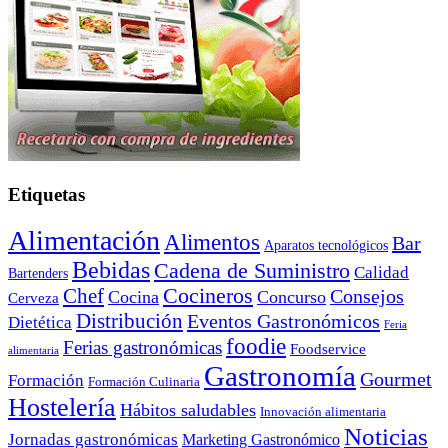
Etiquetas
Alimentación
Alimentos
Bar
Aparatos tecnológicos
Bebidas
Cadena de Suministro
Calidad
Bartenders
Cocineros
Chef
Consejos
Cocina
Concurso
Cerveza
Distribución
Eventos Gastronómicos
Dietética
Feria
foodie
Ferias gastronómicas
Foodservice
alimentaria
Gastronomía
Gourmet
Formación
Formación Culinaria
Hostelería
Hábitos saludables
Innovación alimentaria
Noticias
Jornadas gastronómicas
Marketing Gastronómico