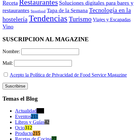
Restaurantes
Receta
Soluciones digitales para bares y
Tecnología en la
restaurantes
Tapa de la Semana
Streetfood
Tendencias
Turismo
hostelería
Viajes y Escapadas
Vino
SUSCRIPCION AL MAGAZINE
Nombre:
Mail:
Acepto la Política de Privacidad de Food Service Magazine
Temas el Blog
Actualidad
470
Eventos
211
Libros y Guías
42
Ocio
312
Producto
215
Recetas de Cocina
27