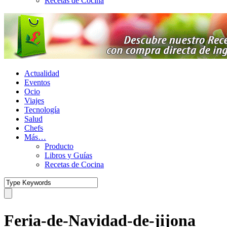
Recetas de Cocina
Actualidad
Eventos
Ocio
Viajes
Tecnología
Salud
Chefs
Más…
Producto
Libros y Guías
Recetas de Cocina
Feria-de-Navidad-de-jijona