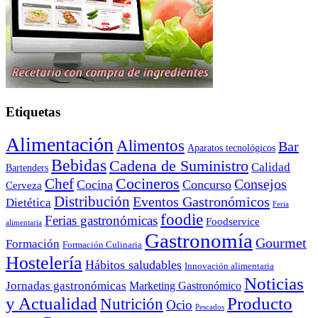
Etiquetas
Alimentación
Alimentos
Bar
Aparatos tecnológicos
Bebidas
Cadena de Suministro
Calidad
Bartenders
Cocineros
Chef
Consejos
Cocina
Concurso
Cerveza
Distribución
Eventos Gastronómicos
Dietética
Feria
foodie
Ferias gastronómicas
Foodservice
alimentaria
Gastronomía
Gourmet
Formación
Formación Culinaria
Hostelería
Hábitos saludables
Innovación alimentaria
Noticias
Jornadas gastronómicas
Marketing Gastronómico
y Actualidad
Producto
Nutrición
Ocio
Pescados