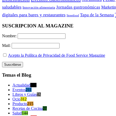
saludables
Jornadas gastronómicas
Marketi
Innovación alimentaria
digitales para bares y restaurantes
Tapa de la Semana
Streetfood
SUSCRIPCION AL MAGAZINE
Nombre:
Mail:
Acepto la Política de Privacidad de Food Service Magazine
Temas el Blog
Actualidad
470
Eventos
211
Libros y Guías
42
Ocio
312
Producto
215
Recetas de Cocina
27
Salud
144