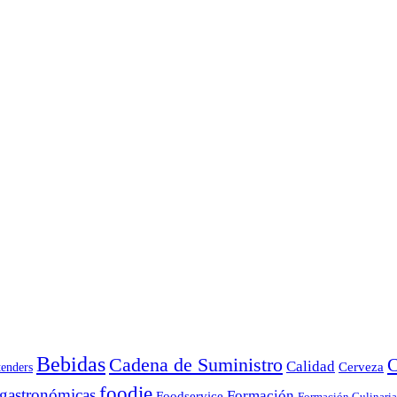
Bebidas
Cadena de Suministro
C
Calidad
Cerveza
tenders
foodie
 gastronómicas
Formación
Foodservice
Formación Culinaria