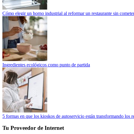
Cómo elegir un horno industrial al reformar un restaurante sin cometer
Ingredientes ecológicos como punto de partida
5 formas en que los kioskos de autoservicio están transformando los r
Tu Proveedor de Internet