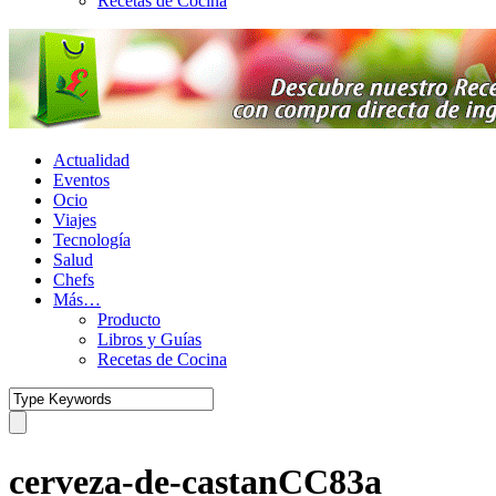
Recetas de Cocina
Actualidad
Eventos
Ocio
Viajes
Tecnología
Salud
Chefs
Más…
Producto
Libros y Guías
Recetas de Cocina
cerveza-de-castanCC83a