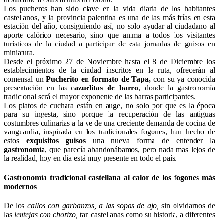
Los pucheros han sido clave en la vida diaria de los habitantes
castellanos, y la provincia palentina es una de las más frías en esta
estación del año, consiguiendo así, no solo ayudar al ciudadano al
aporte calórico necesario, sino que anima a todos los visitantes
turísticos de la ciudad a participar de esta jornadas de guisos en
miniatura.
Desde el próximo 27 de Noviembre hasta el 8 de Diciembre los
establecimientos de la ciudad inscritos en la ruta, ofrecerán al
comensal un
Pucherito en formato de Tapa,
con su ya conocida
presentación en las c
azuelitas de barro
, donde la gastronomía
tradicional será el mayor exponente de las barras participantes.
Los platos de cuchara están en auge, no solo por que es la época
para su ingesta, sino porque la recuperación de las antiguas
costumbres culinarias a la ve de una creciente demanda de cocina de
vanguardia, inspirada en los tradicionales fogones, han hecho de
estos
exquisitos guisos
una nueva forma de entender la
gastronomía
, que parecía abandonábamos, pero nada mas lejos de
la realidad, hoy en dia está muy presente en todo el país.
Gastronomía tradicional castellana al calor de los fogones más
modernos
De los
callos con garbanzos, a las sopas de ajo,
sin olvidarnos de
las
lentejas con chorizo,
tan castellanas como su historia, a diferentes