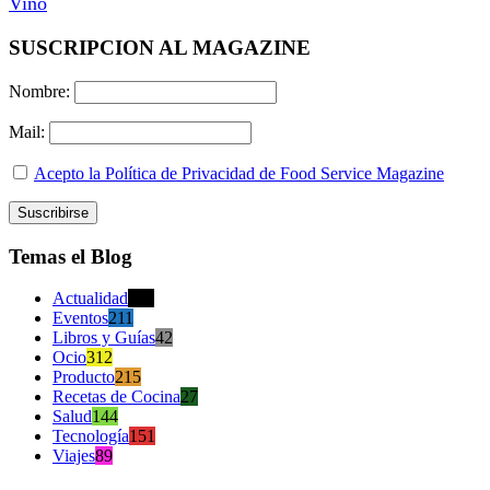
Vino
SUSCRIPCION AL MAGAZINE
Nombre:
Mail:
Acepto la Política de Privacidad de Food Service Magazine
Temas el Blog
Actualidad
470
Eventos
211
Libros y Guías
42
Ocio
312
Producto
215
Recetas de Cocina
27
Salud
144
Tecnología
151
Viajes
89