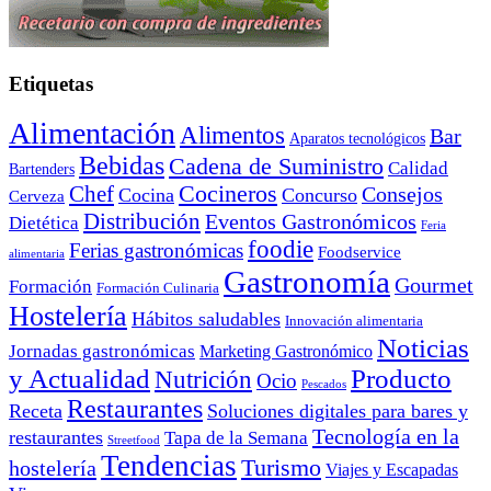
Etiquetas
Alimentación
Alimentos
Bar
Aparatos tecnológicos
Bebidas
Cadena de Suministro
Calidad
Bartenders
Cocineros
Chef
Consejos
Cocina
Concurso
Cerveza
Distribución
Eventos Gastronómicos
Dietética
Feria
foodie
Ferias gastronómicas
Foodservice
alimentaria
Gastronomía
Gourmet
Formación
Formación Culinaria
Hostelería
Hábitos saludables
Innovación alimentaria
Noticias
Jornadas gastronómicas
Marketing Gastronómico
y Actualidad
Producto
Nutrición
Ocio
Pescados
Restaurantes
Receta
Soluciones digitales para bares y
Tecnología en la
restaurantes
Tapa de la Semana
Streetfood
Tendencias
Turismo
hostelería
Viajes y Escapadas