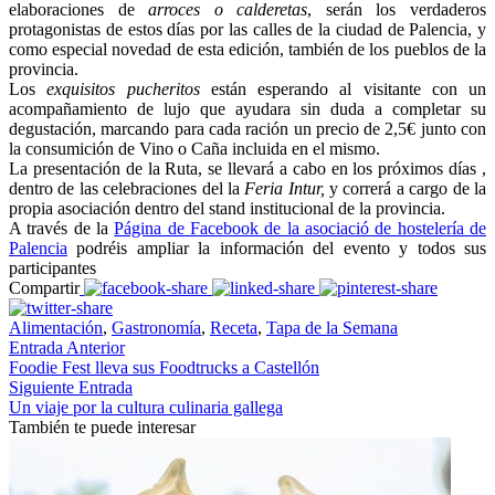
elaboraciones de
arroces o calderetas
, serán los verdaderos
protagonistas de estos días por las calles de la ciudad de Palencia, y
como especial novedad de esta edición, también de los pueblos de la
provincia.
Los
exquisitos pucheritos
están esperando al visitante con un
acompañamiento de lujo que ayudara sin duda a completar su
degustación, marcando para cada ración un precio de 2,5€ junto con
la consumición de Vino o Caña incluida en el mismo.
La presentación de la Ruta, se llevará a cabo en los próximos días ,
dentro de las celebraciones del la
Feria Intur,
y correrá a cargo de la
propia asociación dentro del stand institucional de la provincia.
A través de la
Página de Facebook de la asociació de hostelería de
Palencia
podréis ampliar la información del evento y todos sus
participantes
Compartir
Alimentación
,
Gastronomía
,
Receta
,
Tapa de la Semana
Entrada Anterior
Foodie Fest lleva sus Foodtrucks a Castellón
Siguiente Entrada
Un viaje por la cultura culinaria gallega
También te puede interesar