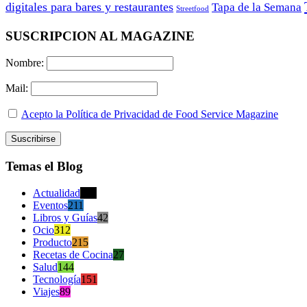
digitales para bares y restaurantes
Tapa de la Semana
Streetfood
SUSCRIPCION AL MAGAZINE
Nombre:
Mail:
Acepto la Política de Privacidad de Food Service Magazine
Temas el Blog
Actualidad
470
Eventos
211
Libros y Guías
42
Ocio
312
Producto
215
Recetas de Cocina
27
Salud
144
Tecnología
151
Viajes
89