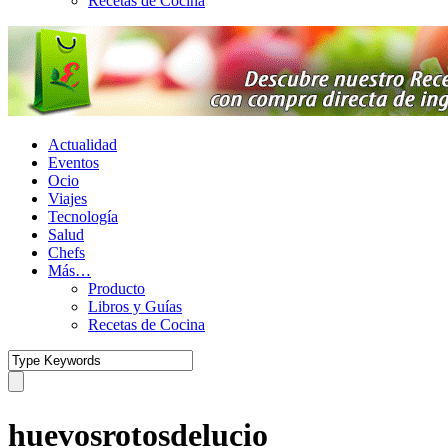
Recetas de Cocina
Actualidad
Eventos
Ocio
Viajes
Tecnología
Salud
Chefs
Más…
Producto
Libros y Guías
Recetas de Cocina
huevosrotosdelucio