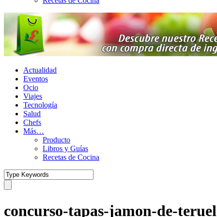
Recetas de Cocina
Actualidad
Eventos
Ocio
Viajes
Tecnología
Salud
Chefs
Más…
Producto
Libros y Guías
Recetas de Cocina
concurso-tapas-jamon-de-teruel