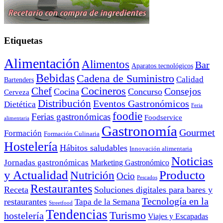
Etiquetas
Alimentación
Alimentos
Bar
Aparatos tecnológicos
Bebidas
Cadena de Suministro
Calidad
Bartenders
Cocineros
Chef
Consejos
Cocina
Concurso
Cerveza
Distribución
Eventos Gastronómicos
Dietética
Feria
foodie
Ferias gastronómicas
Foodservice
alimentaria
Gastronomía
Gourmet
Formación
Formación Culinaria
Hostelería
Hábitos saludables
Innovación alimentaria
Noticias
Jornadas gastronómicas
Marketing Gastronómico
y Actualidad
Producto
Nutrición
Ocio
Pescados
Restaurantes
Receta
Soluciones digitales para bares y
Tecnología en la
restaurantes
Tapa de la Semana
Streetfood
Tendencias
Turismo
hostelería
Viajes y Escapadas