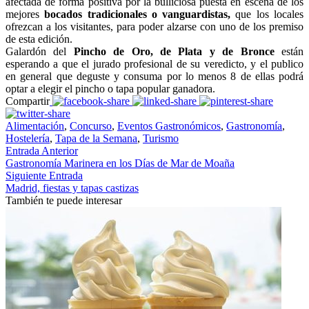
afectada de forma positiva por la bulliciosa puesta en escena de los
mejores
bocados tradicionales o vanguardistas,
que los locales
ofrezcan a los visitantes, para poder alzarse con uno de los premiso
de esta edición.
Galardón del
Pincho de Oro, de Plata y de Bronce
están
esperando a que el jurado profesional de su veredicto, y el publico
en general que deguste y consuma por lo menos 8 de ellas podrá
optar a elegir el pincho o tapa popular ganadora.
Compartir
Alimentación
,
Concurso
,
Eventos Gastronómicos
,
Gastronomía
,
Hostelería
,
Tapa de la Semana
,
Turismo
Entrada Anterior
Gastronomía Marinera en los Días de Mar de Moaña
Siguiente Entrada
Madrid, fiestas y tapas castizas
También te puede interesar