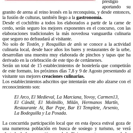
prestigio
aportando su
granito de arena al reino leonés en la reconquista, y desde entonces,
la fusión de culturas, también llego a la
gastronomía.
Desde el cochifrito a todos los elaborados a partir de la carne de
cerdo, serán seguro los mejores exponentes en el concurso, con las
elaboraciones tradicionales la más novedosa vanguardia culinaria
que seguro no defraudará al visitante.
No solo de
Tostón, y Rosquillas de anís
se conoce a la actividad
culinaria local, desde hace años los bares y restaurantes de la urbe,
desarrollan una muestra muy elaborada de pinchos y tapas que ha
derivado en la celebración de este tipo de certámenes.
Serán un total de 15 establecimientos de hostelería que competirán
de este formato, los próximos días 7,8 y 9 de Agosto presentando al
visitante sus mejores
creaciones culinarias.
Los establecimientos adscritos que intentarán este año alzarse con el
reconocimiento son:
El Arco, El Medieval, La Marciana, Yovoy, Carmen13,
El Cándil, El Molinillo, Milán, Hermanos Martín,
Restaurante Ai, Bar Pepe, Bar El Templete, Arsenio,
La Bodeguilla y La Posada
.
La concurrida participación local que en esta época estival goza de
una numerosa población en busca de sosiego y turismo, se verá