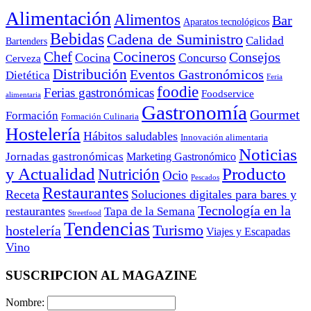
Alimentación
Alimentos
Bar
Aparatos tecnológicos
Bebidas
Cadena de Suministro
Calidad
Bartenders
Cocineros
Chef
Consejos
Cocina
Concurso
Cerveza
Distribución
Eventos Gastronómicos
Dietética
Feria
foodie
Ferias gastronómicas
Foodservice
alimentaria
Gastronomía
Gourmet
Formación
Formación Culinaria
Hostelería
Hábitos saludables
Innovación alimentaria
Noticias
Jornadas gastronómicas
Marketing Gastronómico
y Actualidad
Producto
Nutrición
Ocio
Pescados
Restaurantes
Receta
Soluciones digitales para bares y
Tecnología en la
restaurantes
Tapa de la Semana
Streetfood
Tendencias
Turismo
hostelería
Viajes y Escapadas
Vino
SUSCRIPCION AL MAGAZINE
Nombre: