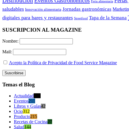
Distribución
Eventos Gastronómicos
Ferias
Feria alimentaria
saludables
Jornadas gastronómicas
Marketi
Innovación alimentaria
digitales para bares y restaurantes
Tapa de la Semana
Streetfood
SUSCRIPCION AL MAGAZINE
Nombre:
Mail:
Acepto la Política de Privacidad de Food Service Magazine
Temas el Blog
Actualidad
470
Eventos
211
Libros y Guías
42
Ocio
312
Producto
215
Recetas de Cocina
27
Salud
144