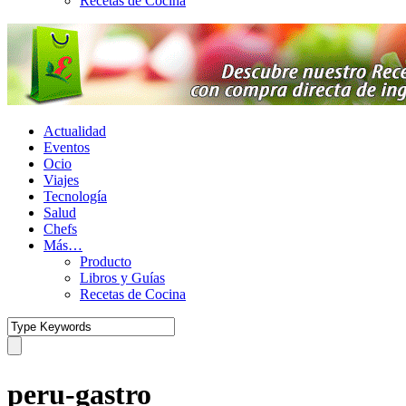
Recetas de Cocina
Actualidad
Eventos
Ocio
Viajes
Tecnología
Salud
Chefs
Más…
Producto
Libros y Guías
Recetas de Cocina
peru-gastro