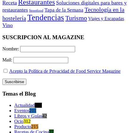
Restaurantes
Receta
Soluciones digitales para bares y
Tecnología en la
restaurantes
Tapa de la Semana
Streetfood
Tendencias
Turismo
hostelería
Viajes y Escapadas
Vino
SUSCRIPCION AL MAGAZINE
Nombre:
Mail:
Acepto la Política de Privacidad de Food Service Magazine
Temas el Blog
Actualidad
470
Eventos
211
Libros y Guías
42
Ocio
312
Producto
215
Recetas de Cocina
27