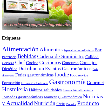
Etiquetas
Alimentación
Alimentos
Bar
Aparatos tecnológicos
Bebidas
Cadena de Suministro
Calidad
Bartenders
Cocineros
Chef
Consejos
Cocina
Concurso
Cerveza
Distribución
Eventos Gastronómicos
Dietética
Feria
foodie
Ferias gastronómicas
Foodservice
alimentaria
Gastronomía
Gourmet
Formación
Formación Culinaria
Hostelería
Hábitos saludables
Innovación alimentaria
Noticias
Jornadas gastronómicas
Marketing Gastronómico
y Actualidad
Producto
Nutrición
Ocio
Pescados