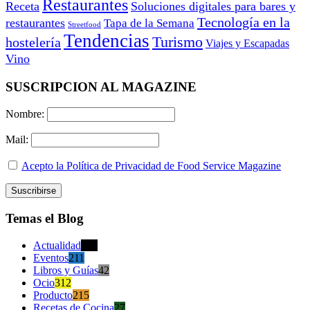
Restaurantes
Receta
Soluciones digitales para bares y
Tecnología en la
restaurantes
Tapa de la Semana
Streetfood
Tendencias
Turismo
hostelería
Viajes y Escapadas
Vino
SUSCRIPCION AL MAGAZINE
Nombre:
Mail:
Acepto la Política de Privacidad de Food Service Magazine
Temas el Blog
Actualidad
470
Eventos
211
Libros y Guías
42
Ocio
312
Producto
215
Recetas de Cocina
27