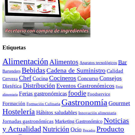
Etiquetas
Alimentación
Alimentos
Bar
Aparatos tecnológicos
Bebidas
Cadena de Suministro
Calidad
Bartenders
Cocineros
Chef
Consejos
Cocina
Concurso
Cerveza
Distribución
Eventos Gastronómicos
Dietética
Feria
foodie
Ferias gastronómicas
Foodservice
alimentaria
Gastronomía
Gourmet
Formación
Formación Culinaria
Hostelería
Hábitos saludables
Innovación alimentaria
Noticias
Jornadas gastronómicas
Marketing Gastronómico
y Actualidad
Producto
Nutrición
Ocio
Pescados