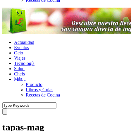
Recetas de Cocina
Actualidad
Eventos
Ocio
Viajes
Tecnología
Salud
Chefs
Más…
Producto
Libros y Guías
Recetas de Cocina
tapas-mag