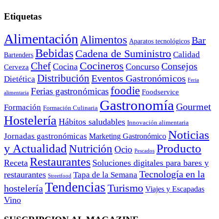
Etiquetas
Alimentación
Alimentos
Bar
Aparatos tecnológicos
Bebidas
Cadena de Suministro
Calidad
Bartenders
Cocineros
Chef
Consejos
Cocina
Concurso
Cerveza
Distribución
Eventos Gastronómicos
Dietética
Feria
foodie
Ferias gastronómicas
Foodservice
alimentaria
Gastronomía
Gourmet
Formación
Formación Culinaria
Hostelería
Hábitos saludables
Innovación alimentaria
Noticias
Jornadas gastronómicas
Marketing Gastronómico
y Actualidad
Producto
Nutrición
Ocio
Pescados
Restaurantes
Receta
Soluciones digitales para bares y
Tecnología en la
restaurantes
Tapa de la Semana
Streetfood
Tendencias
Turismo
hostelería
Viajes y Escapadas
Vino