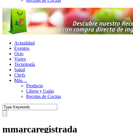
Recetas de Cocina
Actualidad
Eventos
Ocio
Viajes
Tecnología
Salud
Chefs
Más…
Producto
Libros y Guías
Recetas de Cocina
mmarcaregistrada