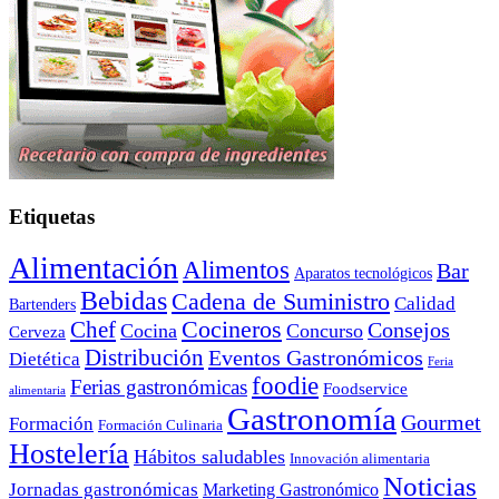
Etiquetas
Alimentación
Alimentos
Bar
Aparatos tecnológicos
Bebidas
Cadena de Suministro
Calidad
Bartenders
Cocineros
Chef
Consejos
Cocina
Concurso
Cerveza
Distribución
Eventos Gastronómicos
Dietética
Feria
foodie
Ferias gastronómicas
Foodservice
alimentaria
Gastronomía
Gourmet
Formación
Formación Culinaria
Hostelería
Hábitos saludables
Innovación alimentaria
Noticias
Jornadas gastronómicas
Marketing Gastronómico