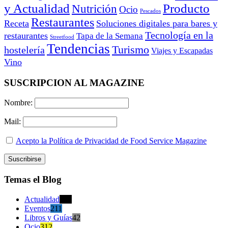
y Actualidad
Producto
Nutrición
Ocio
Pescados
Restaurantes
Receta
Soluciones digitales para bares y
Tecnología en la
restaurantes
Tapa de la Semana
Streetfood
Tendencias
Turismo
hostelería
Viajes y Escapadas
Vino
SUSCRIPCION AL MAGAZINE
Nombre:
Mail:
Acepto la Política de Privacidad de Food Service Magazine
Temas el Blog
Actualidad
470
Eventos
211
Libros y Guías
42
Ocio
312