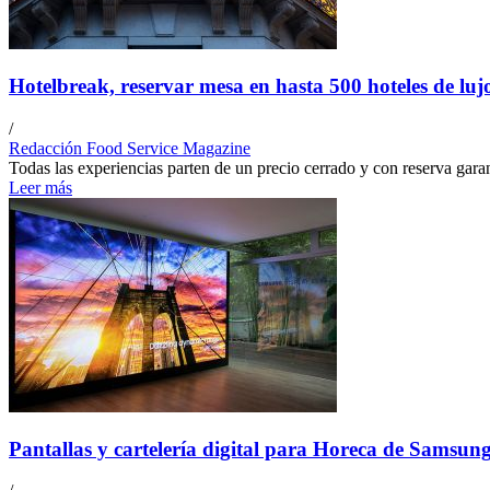
Hotelbreak, reservar mesa en hasta 500 hoteles de lu
/
Redacción Food Service Magazine
Todas las experiencias parten de un precio cerrado y con reserva garant
Leer más
Pantallas y cartelería digital para Horeca de Samsun