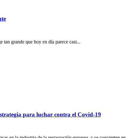
nte
e tan grande que hoy en día parece casi...
estrategia para luchar contra el Covid-19
cas en la industria de la restauración europea, y se convierten en...