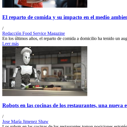
El reparto de comida y su impacto en el medio ambie
/
Redacción Food Service Magazine
En los últimos años, el reparto de comida a domicilio ha tenido un aug
Leer más
Robots en las cocinas de los restaurantes, una nueva 
/
Jose María Jimenez Shaw
Los robots en las cocinas de los restaurantes toman posiciones estratégi