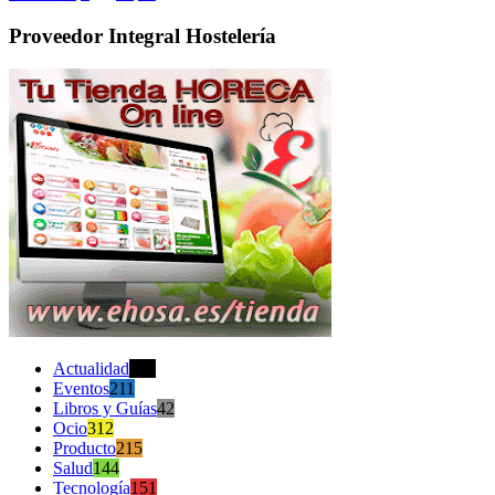
Proveedor Integral Hostelería
Actualidad
470
Eventos
211
Libros y Guías
42
Ocio
312
Producto
215
Salud
144
Tecnología
151