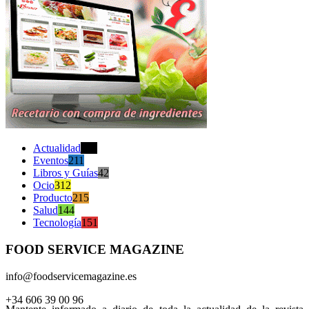
Actualidad
470
Eventos
211
Libros y Guías
42
Ocio
312
Producto
215
Salud
144
Tecnología
151
FOOD SERVICE MAGAZINE
info@foodservicemagazine.es
+34 606 39 00 96