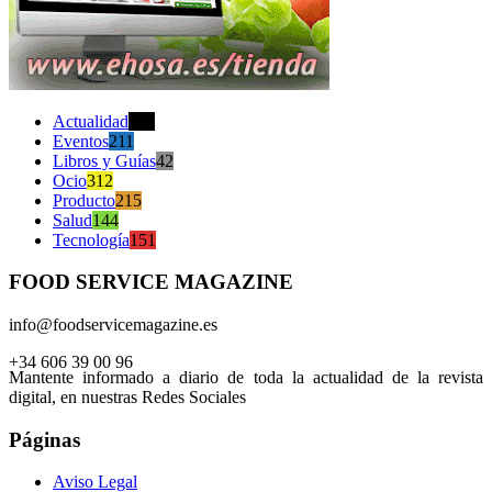
Actualidad
470
Eventos
211
Libros y Guías
42
Ocio
312
Producto
215
Salud
144
Tecnología
151
FOOD SERVICE MAGAZINE
info@foodservicemagazine.es
+34 606 39 00 96
Mantente informado a diario de toda la actualidad de la revista
digital, en nuestras Redes Sociales
Páginas
Aviso Legal