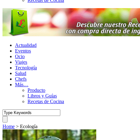
Recetas de Cocina
Actualidad
Eventos
Ocio
Viajes
Tecnología
Salud
Chefs
Más…
Producto
Libros y Guías
Recetas de Cocina
Home
>
Ecología