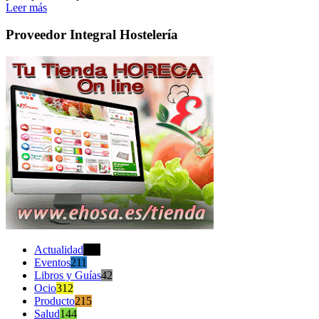
Leer más
Proveedor Integral Hostelería
Actualidad
470
Eventos
211
Libros y Guías
42
Ocio
312
Producto
215
Salud
144