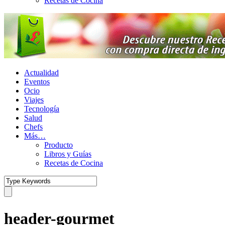
Recetas de Cocina
Actualidad
Eventos
Ocio
Viajes
Tecnología
Salud
Chefs
Más…
Producto
Libros y Guías
Recetas de Cocina
header-gourmet