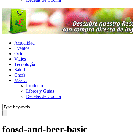
Recetas de Cocina
Actualidad
Eventos
Ocio
Viajes
Tecnología
Salud
Chefs
Más…
Producto
Libros y Guías
Recetas de Cocina
foosd-and-beer-basic