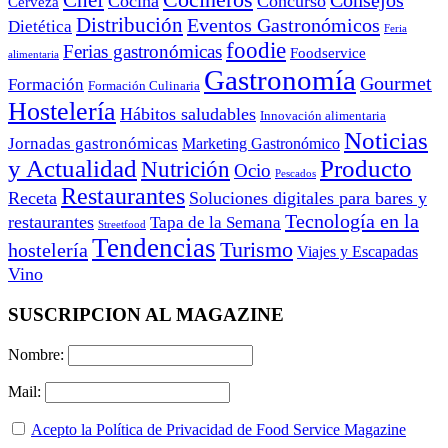
Cocineros
Chef
Consejos
Cocina
Concurso
Cerveza
Distribución
Eventos Gastronómicos
Dietética
Feria
foodie
Ferias gastronómicas
Foodservice
alimentaria
Gastronomía
Gourmet
Formación
Formación Culinaria
Hostelería
Hábitos saludables
Innovación alimentaria
Noticias
Jornadas gastronómicas
Marketing Gastronómico
y Actualidad
Producto
Nutrición
Ocio
Pescados
Restaurantes
Receta
Soluciones digitales para bares y
Tecnología en la
restaurantes
Tapa de la Semana
Streetfood
Tendencias
Turismo
hostelería
Viajes y Escapadas
Vino
SUSCRIPCION AL MAGAZINE
Nombre:
Mail:
Acepto la Política de Privacidad de Food Service Magazine