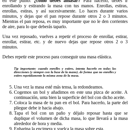
en este punto:
¿cómo debes amasar?
Para hacerlo, debes ir
enrollando y estirando la masa con tus manos. Enrollas, estiras,
enrollas, estiras, y así sucesivamente. Lo haces durante varios
minutos, y dejas que el pan repose durante otros 2 o 3 minutos.
Mientras el pan reposa, es muy importante que no le den corrientes
de aire, para lo que deberás taparlo.
Una vez reposado, vuelves a repetir el proceso de enrollar, estirar,
enrollar, estirar, etc. y de nuevo dejas que repose otros 2 o 3
minutos.
Debes repetir este proceso para conseguir una masa elástica.
Tip importante: cuando enrolles y estires, intenta hacerlo en todas las
direcciones (y siempre con la base de la mano), de forma que no enrolles y
estires repetidamente la misma zona de la masa.
Una vez la masa esté más tensa, la redondeamos.
Cogemos un bol y añadimos en este una pizca de aceite. A
continuación, unta bien la superficie del bol con dicho aceite.
Coloca la masa de tu pan en el bol. Para hacerlo, la parte del
pliegue debe ir hacia abajo.
Tapa el bol con un paño y déjalo reposar hasta que se
duplique el volumen de dicha masa, lo que llevará a la masa
alrededor de hora y media.
Enharina la encimera y vuelca la masa sobre esta.