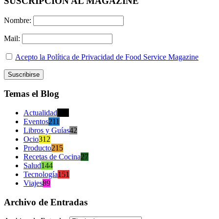
SUSCRIPCION AL MAGAZINE
Nombre:
Mail:
Acepto la Política de Privacidad de Food Service Magazine
Temas el Blog
Actualidad
470
Eventos
211
Libros y Guías
42
Ocio
312
Producto
215
Recetas de Cocina
27
Salud
144
Tecnología
151
Viajes
89
Archivo de Entradas