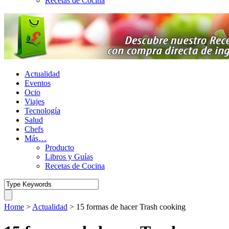
Recetas de Cocina
Actualidad
Eventos
Ocio
Viajes
Tecnología
Salud
Chefs
Más…
Producto
Libros y Guías
Recetas de Cocina
Home
>
Actualidad
>
15 formas de hacer Trash cooking