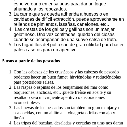
espolvorearlo en ensaladas para dar un toque
ahumado a los rebozados.
La carne que se queda adherida a huesos o en
cavidades de difícil extracción, puede aprovecharse en
rellenos de pimientos, lasañas, canelones, etc…
Las crestas de los gallos y gallinas son un manjar
gelatinoso. Una vez confitadas, quedan deliciosas
cuando se acompañan de una suave salsa de trufa.
Los higadillos del pollo son de gran utilidad para hacer
patés caseros para un aperitivo.
5 usos a partir de los pescados
Con las cabezas de los crustáceos y las cabezas de pescado
podemos hacer un buen fumet, hirviéndolas y reduciéndolas
para posteriores salsas.
Las raspas o espinas de los benjamines del mar como
boquerones, anchoas, etc…puede freírse en aceite y su
resultado sera un crujiente aperitivo o decoraciones
«comestibles».
Las huevas de los pescados son también un gran manjar ya
sea cocidas, con un alilño a la vinagreta o fritas con ajo y
limón.
Las tripas del bacalao, desaladas y cortadas en tiras nos darán