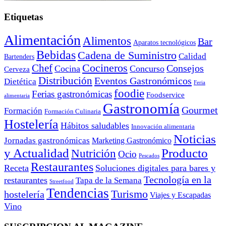
Etiquetas
Alimentación
Alimentos
Bar
Aparatos tecnológicos
Bebidas
Cadena de Suministro
Calidad
Bartenders
Cocineros
Chef
Consejos
Cocina
Concurso
Cerveza
Distribución
Eventos Gastronómicos
Dietética
Feria
foodie
Ferias gastronómicas
Foodservice
alimentaria
Gastronomía
Gourmet
Formación
Formación Culinaria
Hostelería
Hábitos saludables
Innovación alimentaria
Noticias
Jornadas gastronómicas
Marketing Gastronómico
y Actualidad
Producto
Nutrición
Ocio
Pescados
Restaurantes
Receta
Soluciones digitales para bares y
Tecnología en la
restaurantes
Tapa de la Semana
Streetfood
Tendencias
Turismo
hostelería
Viajes y Escapadas
Vino